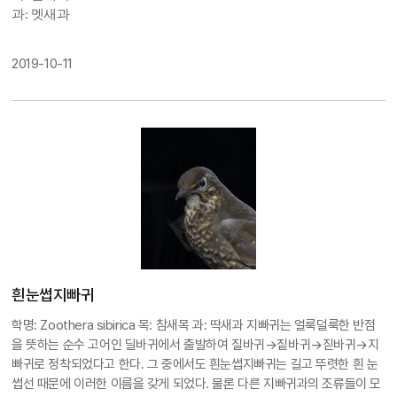
과: 멧새과
2019-10-11
흰눈썹지빠귀
학명: Zoothera sibirica 목: 참새목 과: 딱새과
지빠귀는 얼룩덜룩한 반점
을 뜻하는 순수 고어인 딜바귀에서 출발하여 질바귀→짙바귀→짇바귀→지
빠귀로 정착되었다고 한다. 그 중에서도 흰눈썹지빠귀는 길고 뚜렷한 흰 눈
썹선 때문에 이러한 이름을 갖게 되었다. 물론 다른 지빠귀과의 조류들이 모