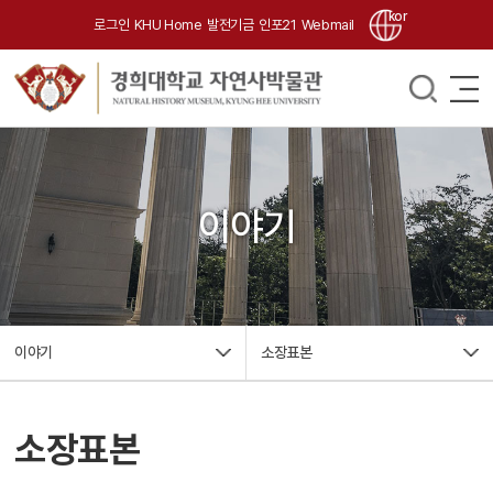
kor
로그인
KHU Home
발전기금
인포21
Webmail
이야기
이야기
소장표본
소장표본