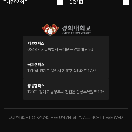
교내주요사이트
관련기관
叫?移?。 ??：雀形目- 山雀科， 采集地：，采集日期: ，??危机
等?：IUCN 需要被?心的物?
서울캠퍼스
02447 서울특별시 동대문구 경희대로 26
국제캠퍼스
17104 경기도 용인시 기흥구 덕영대로 1732
광릉캠퍼스
12001 경기도 남양주시 진접읍 광릉수목원로 195
COPYRIGHT © KYUNG HEE UNIVERSITY. ALL RIGHT RESERVED.