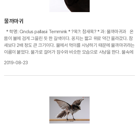
allas) ?尾雀形似?拉斯朱雀因?色的?尾巴而得名。??拉斯朱雀相
比?型更?瘦?，喙短而厚。而且喙外部下面?窄。雄?眼睛和?子周?
呈?色，羽毛，耳?，?子?有黑褐色??。雌??有?色羽毛，整??褐
물까마귀
色，非常容易分辨，?音高亢，也做?物供人取?。 ??南部常?留?，
* 학명: Cinclus pallasii Temmink * ?목?: 참새목? * 과: 물까마귀과
온
南部地?不定期也可?，主要生活在?耕地周?，低?沙丘。 分???：
몸이 불에 검게 그을린 듯 한 갈색이다. 꽁지는 짧고 위로 약간 올라갔다. 참
雀形目-燕雀科。采集地：采集日： ??危机等?：IUCN必要?心??
새보다 2배 정도 큰 크기이다. 물에서 먹이를 사냥하기 때문에 물까마귀라는
이름이 붙었다. 물가로 걸어가 잠수와 비슷한 모습으로 사냥을 한다. 물속에
머리를 박고 부리로 돌을 물어 물살에 쓸려 내려가지 않게 몸을 지탱하고 빠
2019-08-23
른 급류 속에서 먹이를 낚아챈다. 먹이는 수생곤충을 주식으로 하되 새끼에
게는 유충을 먹인다. 새끼에게 먹이를 줄 때에는 잡은 먹이를 바위에 때려 다
듬은 뒤 먹이기도 한다. 둥지는 벼랑이나 쓰러진 나무 그늘, 암석 사이, 폭포
뒤의 암석 등 가려진 곳에 이끼를 재료로 하여 틀고 3∼6월에 한배에 4∼5
개의 흰색 알을 낳는다.
褐河? / Cinclus pallasii
褐河?因在水中捕食
而得名，整?身?呈暗灰色，??的嘴?端像弓箭一??曲成??之?。但
幼?的?部和身?上部?灰褐色，羽毛端部?暗褐色，所以看起?花
花??的。 ?然是在??容易被?看到的留?，但是栖息地却局限在溪
谷。捕食?，像?水一?，一?栽?水中，用嘴?着石?，?了不被水流?
走，支撑身?后，用力拉住食物。以水生昆??主食，幼??吃幼?。
??：雀形目- 河?科， 采集地：，采集日期: ，??危机等?：IUCN 需