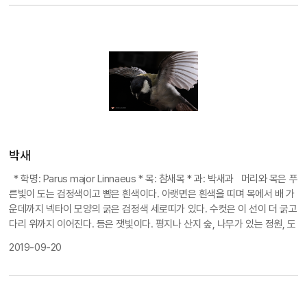
박새
* 학명: Parus major Linnaeus
* 목: 참새목 * 과: 박새과
머리와 목은 푸
른빛이 도는 검정색이고 뺨은 흰색이다. 아랫면은 흰색을 띠며 목에서 배 가
운데까지 넥타이 모양의 굵은 검정색 세로띠가 있다. 수컷은 이 선이 더 굵고
다리 위까지 이어진다. 등은 잿빛이다. 평지나 산지 숲, 나무가 있는 정원, 도
시공원, 인가 부근에서 흔히 볼 수 있는 텃새이다. 나무구멍, 처마 밑, 바위
2019-09-20
틈, 돌담 틈 또는 나뭇가지에 마른 풀줄기와 뿌리, 이끼 등을 재료로 둥지를
튼다. 특히 인공 새상자를 좋아해서 크기만 적당하면 정원에서도 둥지를 틀
고 새끼를 기른다. 지중해, 시베리아, 만주 등지와 열대 지역의 북위 65°까
지, 유럽과 아시아 전역에 분포한다. 곤충을 주식으로 하며 가을부터 겨울에