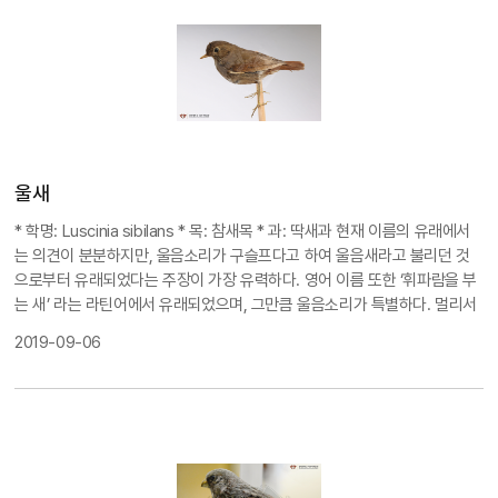
걸쳐 풀이나 나무의 씨앗을 주워 먹는다.
大山雀 / Parus major Linnaeu
s 大山雀在山雀科中?型最小。身?下部呈白色，胸部有???式的短
粗黑色??，?山雀科其他??容易?分。?名“站?的人”，?是因?大山雀
以?植物有害的害??食以?持?林的平衡，主要以昆??食，也吃?
子。 在?洞，屋?下，石?里筑巢栖息，喜???，?在大小合适的??附
近筑巢?幼?。 分???：雀形目-山雀科。采集地：采集日： ??危机
等?：IUCN必要?心??
울새
* 학명: Luscinia sibilans
* 목: 참새목 * 과: 딱새과 현재 이름의 유래에서
는 의견이 분분하지만, 울음소리가 구슬프다고 하여 울음새라고 불리던 것
으로부터 유래되었다는 주장이 가장 유력하다. 영어 이름 또한 ‘휘파람을 부
는 새’ 라는 라틴어에서 유래되었으며, 그만큼 울음소리가 특별하다. 멀리서
보면 참새와 그 생김새가 유사하지만, 얇고 뾰족한 부리와 비교적 긴 다리를
2019-09-06
가진 형태적 특성이 분명하다. 그 외에도 전체적으로 연한 녹색을 띤 갈색의
깃털을 가지고 있으며, 가슴과 배는 흰색 바탕에 갈색의 비늘무늬가 있다. 봄
과 가을에 우리나라를 통과하는 나그네새로, 따로 사냥을 하지 않고 숲 속의
바닥에서 먹이를 찾는 작은 새이기 때문에 울창하고 깊은 산 속의 침엽수림
보다는 도시의 공원이나 작은 삼림 지역에 주로 서식한다. 하지만 도시에서
주로 삶을 살아가는 여러 새들과 마찬가지로, 높은 건물의 유리벽을 숲으로