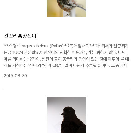
착각하여 부딪혀 목숨을 잃는 경우가 많이 발생하고, 또 도시에서 발생하는
여러 전자파 때문에 철새로서 자신이 돌아가야 할 길을 잃어버리는 경우도
최근 조사에서 많이 밝혀지고 있다고 한다. ?尾歌? / Luscinia sibilans
?
于?尾歌?名字的由?，意???，因?叫??凄凉被叫做啼?，???法是最
有?服力的。?也意味着此?叫?的?特性。 雌雄的外形?相似，但是
雌性比雄性身??小，尾巴的?色羽?少，下面部分的???理?色??且
긴꼬리홍양진이
不完整。???看和麻雀相似，但嘴相??薄、?尖，脚??，因此?容易?
*? 학명: Uragus sibiricus (Pallas)
* ?목?: 참새목? * 과: 되새과
멸종위기
分?。 ?是春季和秋季????的候?，?不特意捕食，由于在?林中的地
등급: IUCN 관심필요종
양진이의 정확한 어원과 유래는 밝혀지 않다. 다만,
面上?吃的，所以主要栖息在城市的公?或小的森林地?，而不是?
매를 의미하는 수진이, 날진이 등이 몽골말과 관련이 있는 것에 미루어 볼 때
郁的深山里。
??：麻雀目- 斑?科， 采集地：，采集日期: ，??危机
새를 지칭하는 '진이'와 '양'이 결합된 말이 아닌지 추론될 뿐이다. 그 중에서
等?： IUCN 需要被?注的物?
도 긴꼬리홍양진이는 붉은색이 돌며 꼬리가 길다고 하여 유래된 이름이다.
2019-08-30
일반적인 양진이보다 마르고 날카로운 체형을 가지며, 부리는 짧고 두껍고
아래로 굽은 형태이다. 이마와 눈언저리는 진홍색이고 허리 아래는 담홍색,
또 허리 위쪽은 잿빛이 도는 갈색으로, 화려한 색체를 자랑한다. 한국 북부지
방에서 흔히 번식하는 텃새이나, 남부지방에서는 불규칙적으로 찾아오는 겨
울철새이기도 한 이 새는, 울창하지 않은 숲에 키 작은 나무를 좋아해 그 곳
에 둥지를 틀고 생활한다. 성격이 예민하고 경계심이 많은 편이라 원래는 사
람들 주변에서 서식하지 않았는데, 최근에는 서울을 포함한 경기도 주변의
도시에서 자주 목격되고, 그 개체 수 또한 상당한 것으로 조사되어 습성이 바
뀌고 있는지에 대한 연구가 활발하다고 한다.
?尾雀 / Uragus sibiricus (P