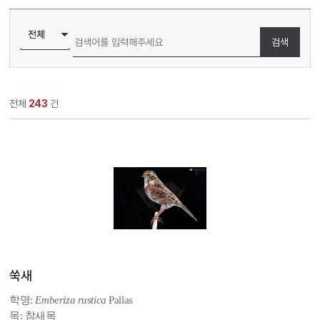
검색
전체
243
건
쑥새
학명:
Emberiza rustica
Pallas
목: 참새목