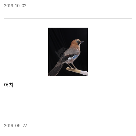
두 흰색의 눈썹선을 가지고 있긴 하지만, 이 새는 온통 검은색의 몸을 가지고
2019-10-02
있기 때문에 눈썹이 더 확연하게 잘 보이고, 또 다른 새에 비해 눈썹선이 더
길고 뚜렷하다. 실제로 관찰해보아도 날개덮개가 어두운 갈색인 것과 갈색
의 부리, 날개의 가장자리가 흰색이라는 점만 빼면 온통 검은색으로 치장하
고 있어 길고 날카로운 눈썹선이 특히나 눈에 띈다. 하지만 그러한 특성 때문
에 다른 지빠귀과의 조류들과 달리 암수의 구분이 쉽지 않은 편이다. 하지만
자세히 살펴보면 수컷의 검은색은 짙은 청회색에 가깝고, 암컷의 경우 갈색
에 가까운 검은색이라는 것을 알 수 있다. 봄과 가을에 한반도를 거쳐 가는
나그네새로, 많은 개체수가 도래하지는 않지만 사람을 그리 두려워하지 않
아 쉽게 관찰되기도 한다.
白眉地? / Zoothera sibirica
其?斑?科的??
都有白色的眼眉?，但是雄白眉地?全身黑色，所以白色的眼眉更
明?。但是雌性的上部呈橄?色，胸和腹部?白色中?有?褐色??
花?，所以雌雄?容易被?分?。 在??，白眉地?是春季和秋季?群?往
어치
的游?，?不常?。主要栖息在?木林，落???林等?林中。而且，因?
喜?喝水，所以?常去有水冒出的地方。因?警戒心?强，其????近
的?，????出叫?，用嘴?行威?。 ??：麻雀目-斑?科， 采集地：，
采集日期: ，??危机等?：IUCN 无法?价
2019-09-27