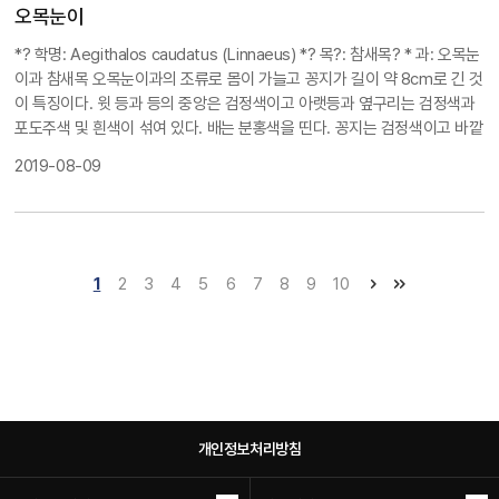
要被?心的物?
오목눈이
*? 학명: Aegithalos caudatus (Linnaeus) *? 목?: 참새목? * 과: 오목눈
이과 참새목 오목눈이과의 조류로 몸이 가늘고 꽁지가 길이 약 8cm로 긴 것
이 특징이다. 윗 등과 등의 중앙은 검정색이고 아랫등과 옆구리는 검정색과
포도주색 및 흰색이 섞여 있다. 배는 분홍색을 띤다. 꽁지는 검정색이고 바깥
꽁지깃은 흰색이다. 북방 아종은 머리가 흰색이고, 남방 아종인 검은뺨오목
2019-08-09
눈이는 양쪽 눈 위에 2개의 넓은 검정색 줄이 있다. 제주오목눈이는 몸이 작
고 가슴에 희미한 갈색 얼룩점이 있다. 한국의 산지 숲에서 번식하는 흔한 텃
새이다. 번식기에는 암수 함께 살고 그 밖의 시기에는 4∼5마리 또는 10마
리씩 가족 집단을 형성하는데 다른 종과 섞여 큰 무리를 지을 때도 있다. 주
로 나무 위에서 살면서 나무꼭대기에서 무리를 짓거나 관목 숲이나 작은 나
1
2
3
4
5
6
7
8
9
10
무 아랫가지에 앉아서 먹이를 찾는다. 날 때는 날개를 세차게 퍼덕이면서 불
규칙한 방향으로 난다. 곤충류가 주식이며 식물성 먹이도 먹는다. 주로 영국
에서 일본에 이르는 북위 50∼60°사이에서 번식하나 지중해와 중국의 북위
30° 지역에서도 서식한다. ?喉?尾山雀 / Aegithalos caudatus
?喉?
尾山雀正如其名字一?凹?去的眼睛和相??小身?的??的尾巴?期主
要特征。根据外形??分辨雌雄，但可以根据地???分。北方的?喉?
尾山雀??白色，南方的??眼睛下方和????有????的黑色??。 是在
개인정보처리방침
整???都有繁殖的常?留?，常常?大山雀混群越冬。主要栖息于有
人生活的周?山林的?上，?不在一?地方停留?久，而是不停歇地?